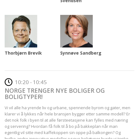
Svendsen
Thorbjørn Brevik
Synnøve Sandberg
10:20 - 10:45
NORGE TRENGER NYE BOLIGER OG
BOLIGTYPER!
Vi vil alle ha yrende liv og urbane, spennende byrom og gater, men
klarer vi å lykkes når hele bransjen bygger etter samme modell? Er
det nok folk i byen til at alle førsteetasjene kan fylles med næring
og servering? Hvordan få folk til å bo på bakkeplan når man
egentlig vil sitte med kaffekoppen sin oppe på balkongen? Og
hvilke andre innovative modeller og nye boligtyper burde vi tenke