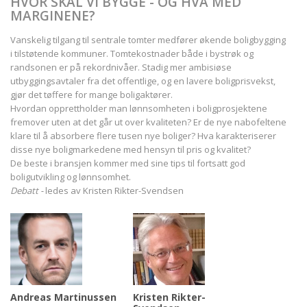
HVOR SKAL VI BYGGE - OG HVA MED
MARGINENE?
Vanskelig tilgang til sentrale tomter medfører økende boligbygging
i tilstøtende kommuner. Tomtekostnader både i bystrøk og
randsonen er på rekordnivåer. Stadig mer ambisiøse
utbyggingsavtaler fra det offentlige, og en lavere boligprisvekst,
gjør det tøffere for mange boligaktører.
Hvordan opprettholder man lønnsomheten i boligprosjektene
fremover uten at det går ut over kvaliteten? Er de nye nabofeltene
klare til å absorbere flere tusen nye boliger? Hva karakteriserer
disse nye boligmarkedene med hensyn til pris og kvalitet?
De beste i bransjen kommer med sine tips til fortsatt god
boligutvikling og lønnsomhet.
Debatt -
ledes av Kristen Rikter-Svendsen
Andreas Martinussen
Kristen Rikter-