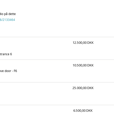
dio på dette
6
/2133464
12.500,00 DKK
ntrance 6
10.500,00 DKK
ve door - F6
25.000,00 DKK
6.500,00 DKK