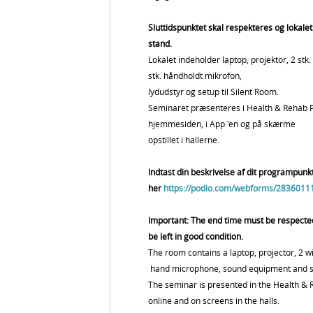
Sluttidspunktet skal respekteres og lokalet 
stand.
Lokalet indeholder laptop, projektor, 2 stk.
stk. håndholdt mikrofon,
lydudstyr og setup til Silent Room.
Seminaret præsenteres i Health & Rehab
hjemmesiden, i App 'en og på skærme
opstillet i hallerne.
Indtast din beskrivelse af dit programpunk
her
https://podio.com/webforms/2836011
Important: The end time must be respect
be left in good condition.
The room contains a laptop, projector, 2 w
hand microphone, sound equipment and se
The seminar is presented in the Health &
online and on screens in the halls.