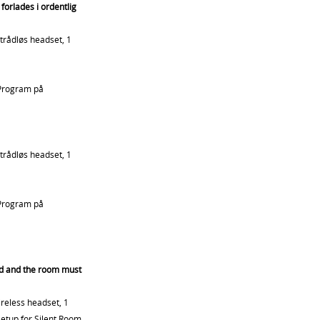
forlades i ordentlig
 trådløs headset, 1
 Program på
 trådløs headset, 1
 Program på
ed and the room must
ireless headset, 1
tup for Silent Room.