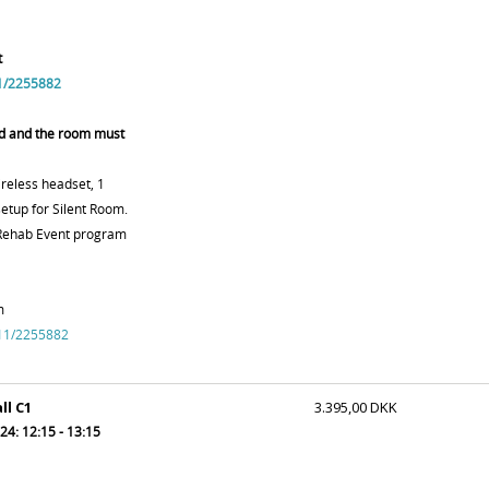
t
1/2255882
ed and the room must
ireless headset, 1
tup for Silent Room.
 Rehab Event program
m
111/2255882
ll C1
3.395,00 DKK
4: 12:15 - 13:15