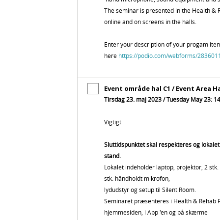
The seminar is presented in the Health &
online and on screens in the halls.
Enter your description of your progam ite
here
https://podio.com/webforms/28360
Event område hal C1 / Event Area Ha
Tirsdag 23. maj 2023 / Tuesday May 23: 14
Vigtigt
Sluttidspunktet skal respekteres og lokalet 
stand.
Lokalet indeholder laptop, projektor, 2 stk.
stk. håndholdt mikrofon,
lydudstyr og setup til Silent Room.
Seminaret præsenteres i Health & Rehab
hjemmesiden, i App 'en og på skærme