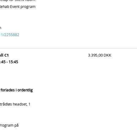
 Rehab Event program
m
111/2255882
ll C1
3.395,00 DKK
:45 - 15:45
forlades i ordentlig
 trådløs headset, 1
 Program på