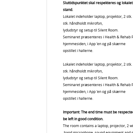
Sluttidspunktet skal respekteres og lokalet 
stand.
Lokalet indeholder laptop, projektor, 2 stk.
stk. håndholdt mikrofon,
lydudstyr og setup til Silent Room.
Seminaret præsenteres i Health & Rehab
hjemmesiden, i App 'en og på skærme
opstillet i hallerne.
Lokalet indeholder laptop, projektor, 2 stk.
stk. håndholdt mikrofon,
lydudstyr og setup til Silent Room.
Seminaret præsenteres i Health & Rehab
hjemmesiden, i App 'en og på skærme
opstillet i hallerne.
Important: The end time must be respect
be left in good condition.
The room contains a laptop, projector, 2 w
hand microphone, sound equipment and se