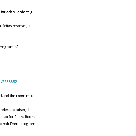
forlades i ordentlig
 trådløs headset, 1
 Program på
t
1/2255882
ed and the room must
ireless headset, 1
tup for Silent Room.
 Rehab Event program