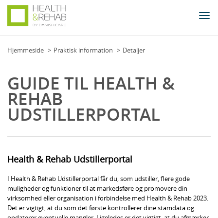
Togg
navi
Hjemmeside
Praktisk information
Detaljer
GUIDE TIL HEALTH &
REHAB
UDSTILLERPORTAL
Health & Rehab Udstillerportal
I Health & Rehab Udstillerportal får du, som udstiller, flere gode
muligheder og funktioner til at markedsføre og promovere din
virksomhed eller organisation i forbindelse med Health & Rehab 2023.
Det er vigtigt, at du som det første kontrollerer dine stamdata og
opdaterer eventuelle mangler. Ligeledes er det vigtigt, at du afmærker