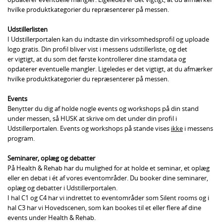
hvilke produktkategorier du repræsenterer på messen.
Udstillerlisten
I Udstillerportalen kan du indtaste din virksomhedsprofil og uploade
logo gratis. Din profil bliver vist i messens udstillerliste, og det
er vigtigt, at du som det første kontrollerer dine stamdata og
opdaterer eventuelle mangler. Ligeledes er det vigtigt, at du afmærker
hvilke produktkategorier du repræsenterer på messen.
Events
Benytter du dig af holde nogle events og workshops på din stand
under messen, så HUSK at skrive om det under din profil i
Udstillerportalen. Events og workshops på stande vises
ikke
i messens
program.
Seminarer, oplæg og debatter
På Health & Rehab har du mulighed for at holde et seminar, et oplæg
eller en debat i ét af vores eventområder. Du booker dine seminarer,
oplæg og debatter i Udstillerportalen.
I hal C1 og C4 har vi indrettet to eventområder som Silent rooms og i
hal C3 har vi Hovedscenen, som kan bookes til et eller flere af dine
events under Health & Rehab.