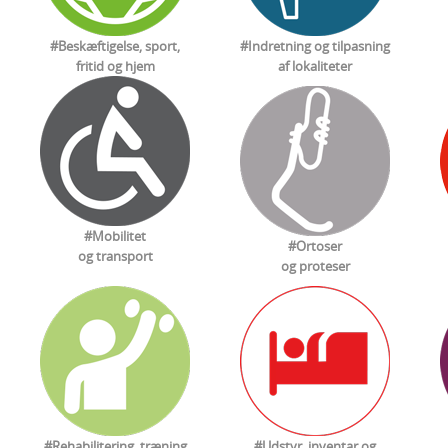
#Beskæftigelse, sport,
#Indretning og tilpasning
fritid og hjem
af lokaliteter
#Mobilitet
#Ortoser
og transport
og proteser
#Rehabilitering, træning
#Udstyr, inventar og