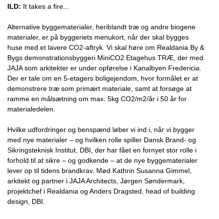
ILD:
It takes a fire...
Alternative byggematerialer, heriblandt træ og andre biogene
materialer, er på byggeriets menukort, når der skal bygges
huse med et lavere CO2-aftryk. Vi skal høre om Realdania By &
Bygs demonstrationsbyggeri MiniCO2 Etagehus TRÆ, der med
JAJA som arkitekter er under opførelse i Kanalbyen Fredericia.
Der er tale om en 5-etagers boligejendom, hvor formålet er at
demonstrere træ som primært materiale, samt at forsøge at
ramme en målsætning om max. 5kg CO2/m2/år i 50 år for
materialedelen.
Hvilke udfordringer og benspænd løber vi ind i, når vi bygger
med nye materialer – og hvilken rolle spiller Dansk Brand- og
Sikringsteknisk Institut, DBI, der har fået en fornyet stor rolle i
forhold til at sikre – og godkende – at de nye byggematerialer
lever op til tidens brandkrav. Mød Kathrin Susanna Gimmel,
arkitekt og partner i JAJA Architects, Jørgen Søndermark,
projektchef i Realdania og Anders Dragsted, head of building
design, DBI.