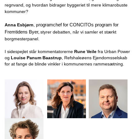
regnvand, og hvordan bidrager byggeriet til mere klimarobuste
kommuner?
Anna Esbjørn
, p
rogramchef for CONCITOs program for
Fremtidens Byer,
styrer debatten, når vi samler et stærkt
borgmesterpanel.
I sidespejlet står kommentatorerne
Rune Veile
fra Urban Power
og
Louise Panum Baastrup
, Refshaleøens Ejendomsselskab
for at fange de blinde vinkler i kommunernes rammesætning.