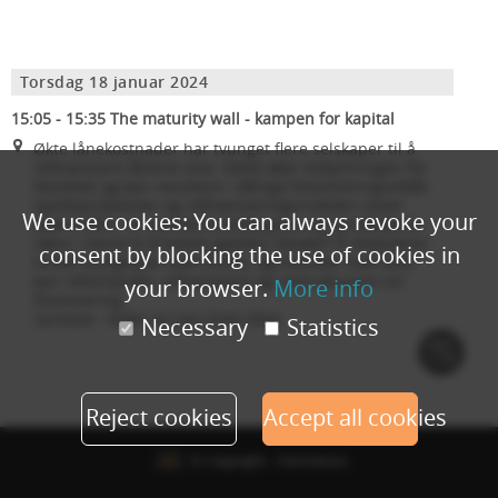
Torsdag 18 januar 2024
15:05 - 15:35 The maturity wall - kampen for kapital
Økte lånekostnader har tvunget flere selskaper til å
refinansiere lånene sine. Dette øker bekymringen for
likviditet og kan resultere i dårlige finansieringsvilkår.
Gjeldsproblemer og refinansieringsrisikoen reiser
We use cookies: You can always revoke your
spørsmålet: Vil eiendomsselskapene og syndikatene
være i stand til å betale gjelden tilbake? Vi diskuterer
consent by blocking the use of cookies in
hvilke muligheter som finnes, og hvordan man best
kan reforhandle, refinansiere og restrukturere sin
your browser.
More info
finansiering.
Samtale -
ledes av Lars Even Moe
Necessary
Statistics
Cook
polic
Reject cookies
Accept all cookies
© Copyright - Eventbuizz