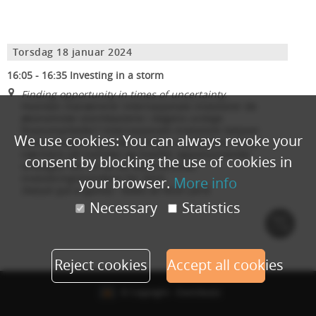
Torsdag 18 januar 2024
16:05 - 16:35 Investing in a storm
Finding opportunity in times of uncertainty.
Hvordan manøvrerer internasjonale investorer de
økonomiske stormkastene i dagens urolige
finansmarkeder? Internasjonale investorer belyser
We use cookies: You can always revoke your
deres tilnærming til de nordiske markedene. Vi ser
nærmere på hvordan og hvorfor opportunistiske
consent by blocking the use of cookies in
strategier blir en av de dominerende
investeringstrendene for 2024.
your browser.
More info
Debatt (på engelsk)
- ledes av Nick Laird
Necessary
Statistics
Cook
polic
Reject cookies
Accept all cookies
© Copyright - Eventbuizz