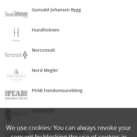
Gunvald Johansen Bygg
Hundholmen
Norconsult
Nord Megler
PEAB Eiendomsutvikling
Polar kraft
We use cookies: You can always revoke your
SpareBank 1 Nord-Norge
consent by blocking the use of cookies in