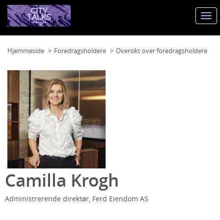
Togg
navi
Hjemmeside
Foredragsholdere
Oversikt over foredragsholdere
Camilla Krogh
Administrerende direktør, Ferd Eiendom AS