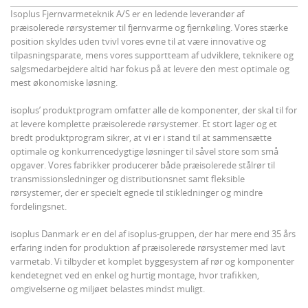
Isoplus Fjernvarmeteknik A/S er en ledende leverandør af
præisolerede rørsystemer til fjernvarme og fjernkøling. Vores stærke
position skyldes uden tvivl vores evne til at være innovative og
tilpasningsparate, mens vores supportteam af udviklere, teknikere og
salgsmedarbejdere altid har fokus på at levere den mest optimale og
mest økonomiske løsning.
isoplus’ produktprogram omfatter alle de komponenter, der skal til for
at levere komplette præisolerede rørsystemer. Et stort lager og et
bredt produktprogram sikrer, at vi er i stand til at sammensætte
optimale og konkurrencedygtige løsninger til såvel store som små
opgaver. Vores fabrikker producerer både præisolerede stålrør til
transmissionsledninger og distributionsnet samt fleksible
rørsystemer, der er specielt egnede til stikledninger og mindre
fordelingsnet.
isoplus Danmark er en del af isoplus-gruppen, der har mere end 35 års
erfaring inden for produktion af præisolerede rørsystemer med lavt
varmetab. Vi tilbyder et komplet byggesystem af rør og komponenter
kendetegnet ved en enkel og hurtig montage, hvor trafikken,
omgivelserne og miljøet belastes mindst muligt.