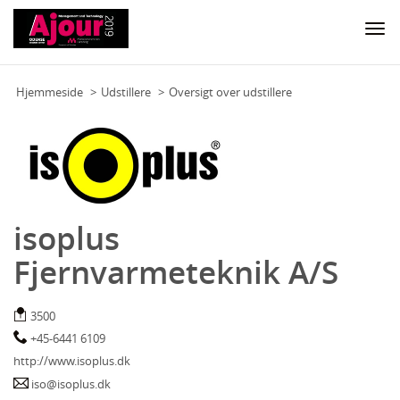
Togg
navi
Hjemmeside
Udstillere
Oversigt over udstillere
isoplus
Fjernvarmeteknik A/S
3500
+45-6441 6109
http://www.isoplus.dk
iso@isoplus.dk