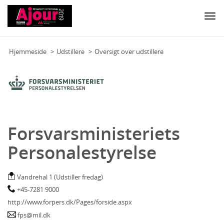
Togg
navi
Hjemmeside
Udstillere
Oversigt over udstillere
Forsvarsministeriets
Personalestyrelse
Vandrehal 1 (Udstiller fredag)
+45-7281 9000
http://www.forpers.dk/Pages/forside.aspx
fps@mil.dk