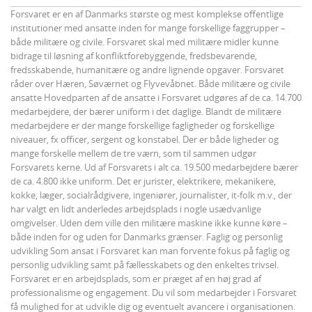
Forsvaret er en af Danmarks største og mest komplekse offentlige
institutioner med ansatte inden for mange forskellige faggrupper –
både militære og civile. Forsvaret skal med militære midler kunne
bidrage til løsning af konfliktforebyggende, fredsbevarende,
fredsskabende, humanitære og andre lignende opgaver. Forsvaret
råder over Hæren, Søværnet og Flyvevåbnet. Både militære og civile
ansatte Hovedparten af de ansatte i Forsvaret udgøres af de ca. 14.700
medarbejdere, der bærer uniform i det daglige. Blandt de militære
medarbejdere er der mange forskellige fagligheder og forskellige
niveauer, fx officer, sergent og konstabel. Der er både ligheder og
mange forskelle mellem de tre værn, som til sammen udgør
Forsvarets kerne. Ud af Forsvarets i alt ca. 19.500 medarbejdere bærer
de ca. 4.800 ikke uniform. Det er jurister, elektrikere, mekanikere,
kokke, læger, socialrådgivere, ingeniører, journalister, it-folk m.v., der
har valgt en lidt anderledes arbejdsplads i nogle usædvanlige
omgivelser. Uden dem ville den militære maskine ikke kunne køre –
både inden for og uden for Danmarks grænser. Faglig og personlig
udvikling Som ansat i Forsvaret kan man forvente fokus på faglig og
personlig udvikling samt på fællesskabets og den enkeltes trivsel.
Forsvaret er en arbejdsplads, som er præget af en høj grad af
professionalisme og engagement. Du vil som medarbejder i Forsvaret
få mulighed for at udvikle dig og eventuelt avancere i organisationen.