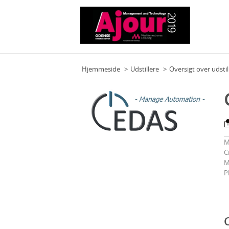
Hjemmeside
Udstillere
Oversigt over udstil
M
C
M
P