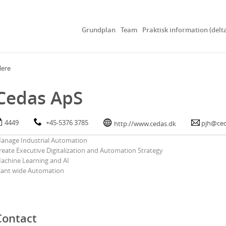
Grundplan
Team
Praktisk information (delt
lere
Cedas ApS
4449
+45-5376 3785
pjh@ced
http://www.cedas.dk
anage Industrial Automation
reate Executive Digitalization and Automation Strategy
achine Learning and AI
lant wide Automation
Contact