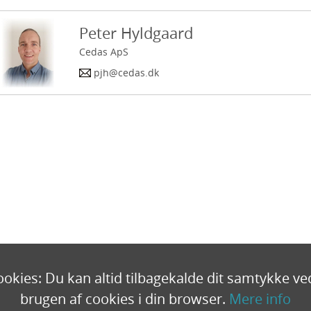
Peter Hyldgaard
Cedas ApS
pjh@cedas.dk
ookies: Du kan altid tilbagekalde dit samtykke ve
brugen af ​​cookies i din browser.
Mere info