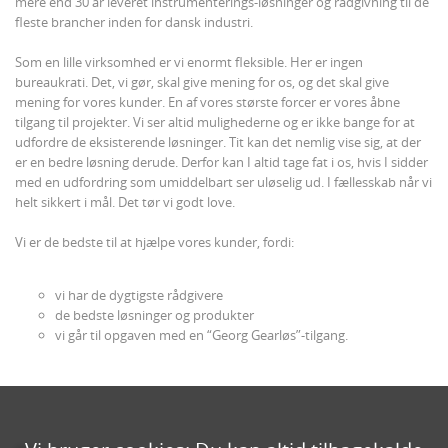
mere end 30 år leveret instrumenterings-løsninger og rådgivning til de
fleste brancher inden for dansk industri.
Som en lille virksomhed er vi enormt fleksible. Her er ingen
bureaukrati. Det, vi gør, skal give mening for os, og det skal give
mening for vores kunder. En af vores største forcer er vores åbne
tilgang til projekter. Vi ser altid mulighederne og er ikke bange for at
udfordre de eksisterende løsninger. Tit kan det nemlig vise sig, at der
er en bedre løsning derude. Derfor kan I altid tage fat i os, hvis I sidder
med en udfordring som umiddelbart ser uløselig ud. I fællesskab når vi
helt sikkert i mål. Det tør vi godt love.
Vi er de bedste til at hjælpe vores kunder, fordi:
vi har de dygtigste rådgivere
de bedste løsninger og produkter
vi går til opgaven med en “Georg Gearløs”-tilgang.