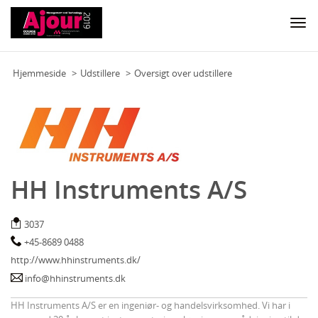
Togg
navi
Hjemmeside
Udstillere
Oversigt over udstillere
HH Instruments A/S
3037
+45-8689 0488
http://www.hhinstruments.dk/
info@hhinstruments.dk
HH Instruments A/S er en ingeniør- og handelsvirksomhed. Vi har i