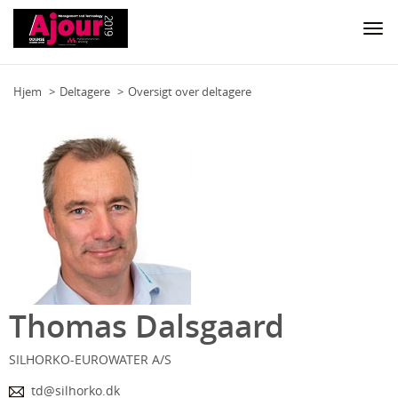
Togg
navi
Hjem
Deltagere
Oversigt over deltagere
Thomas Dalsgaard
SILHORKO-EUROWATER A/S
td@silhorko.dk