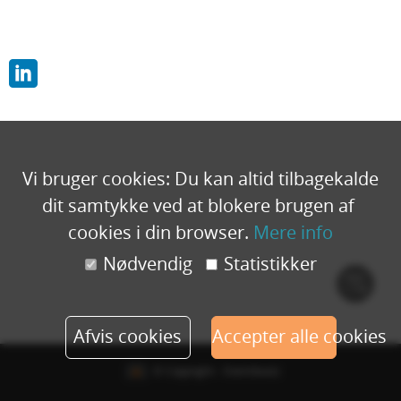
Vi bruger cookies: Du kan altid tilbagekalde
dit samtykke ved at blokere brugen af ​​
cookies i din browser.
Mere info
Nødvendig
Statistikker
Cook
polic
Afvis cookies
Accepter alle cookies
© Copyright - Eventbuizz