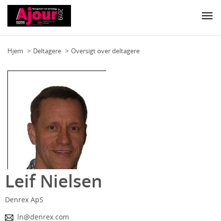
Togg
navi
Hjem
Deltagere
Oversigt over deltagere
Leif Nielsen
Denrex ApS
ln@denrex.com