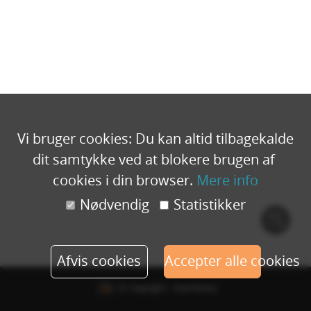
Vi bruger cookies: Du kan altid tilbagekalde
dit samtykke ved at blokere brugen af ​​
cookies i din browser.
Mere info
Nødvendig
Statistikker
Cook
polic
Afvis cookies
Accepter alle cookies
© Copyright - Eventbuizz