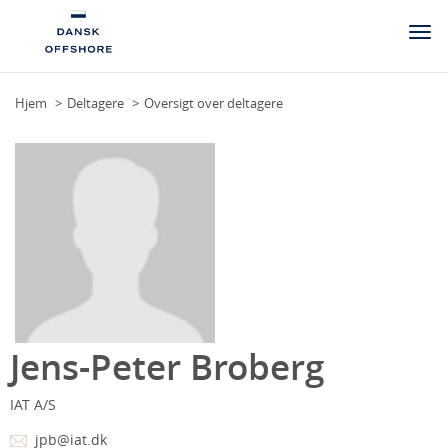
Togg
navi
Hjem
Deltagere
Oversigt over deltagere
Jens-Peter Broberg
IAT A/S
jpb@iat.dk