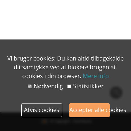
Vi bruger cookies: Du kan altid tilbagekalde
dit samtykke ved at blokere brugen af ​​
cookies i din browser.
Mere info
Nødvendig
Statistikker
Cook
polic
Afvis cookies
Accepter alle cookies
© Copyright - Eventbuizz