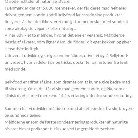
få gode måltider af naturlige råvarer.
I Danmark er der ca. 6.000 mennesker, der får deres mad helt eller
delvist gennem sonde. Indtil Bellyfood lancerede sine produkter
tidligere i år, har det ikke været muligt for mennesker med sonde at
spise økologisk, vegansk eller naturligt.
Vi har udviklet to måltider, hvoraf det ene er vegansk. Måltiderne
består af råvarer, som ligner dem, du finder i dit eget køkken og giver
sensoriske indtryk.
Udover at udvikle og sælge sondemåltider, driver vi også Bellyfood-
universet, hvor vi deler tips og tricks, opskrifter og historier fra livet
med sonde.
Bellyfood er stiftet af Line, som drømte om at kunne give bedre mad
til sin dreng, Otto, der får al sin mad gennem sonde, og Pia, som er
klinisk diætist med mere end 14 års erfaring indenfor sondeernæring.
Sammen har vi udviklet måltiderne med afsæt i ønsker fra slutbrugere
og sundhedsfaglige.
Måltiderne er som de første sondeernæringsprodukter af naturlige
råvarer blevet godkendt til tilskud ved Lægemiddelstyrelsen.