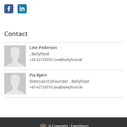
Contact
Line Pedersen
, Bellyfood
+45-42729255
Line@bellyfood.dk
Pia Bjørn
Dietician/CoFounder , Bellyfood
+45-42728579
pia@belleyfood.dk
Cookies policy
© Copyright - Eventbuizz