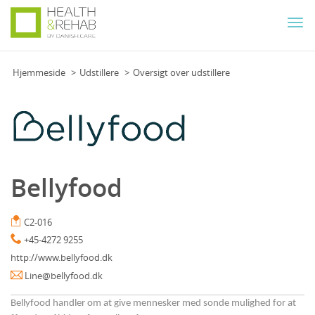
Togg
navi
Hjemmeside
Udstillere
Oversigt over udstillere
Bellyfood
C2-016
+45-4272 9255
http://www.bellyfood.dk
Line@bellyfood.dk
Bellyfood handler om at give mennesker med sonde mulighed for at