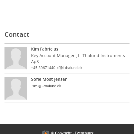
Contact
Kim Fabricius
Key Account Manager , L. Thalund Instruments
ApS
+45-39671440
kf@l-thalund.dk
Sofie Most Jensen
smj@l-thalund.dk
Cookies policy
© Copyright - Eventbuizz