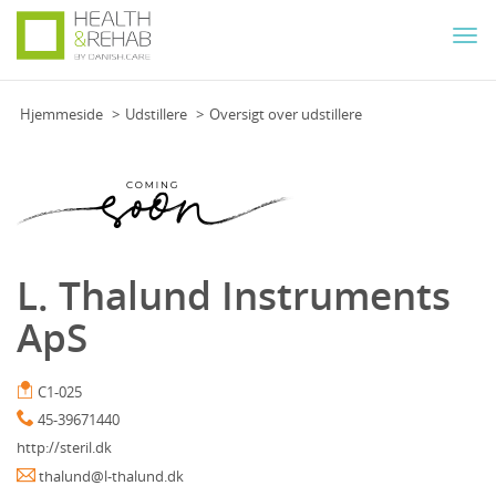
Togg
navi
Hjemmeside
Udstillere
Oversigt over udstillere
L. Thalund Instruments
ApS
C1-025
45-39671440
http://steril.dk
thalund@l-thalund.dk