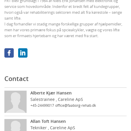
FRT blev grundlagt i 1984 af Niels Erik Johansen med elektronik og
service som hovedområde. Indenfor et bredt felt af kundegrupper,
hvori også var rehabiliterings sektoren med alt fra kørestole – senge
samt lifte.
I dag forhandler vi stadig mange forskellige grupper af hjælpemidler,
men har vores primære fokus på spciealcykler, vægte og vores lifte
som er firmaets hjertebarn og har været med fra start.
Contact
Alberte Kjær Hansen
Salestrainee , Careline ApS
+45-24499017
office@faaborg-rehab.dk
Allan Toft Hansen
Tekniker , Careline ApS