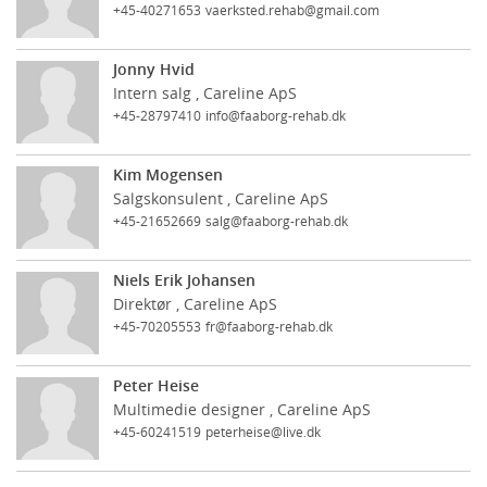
+45-40271653
vaerksted.rehab@gmail.com
Jonny Hvid
Intern salg , Careline ApS
+45-28797410
info@faaborg-rehab.dk
Kim Mogensen
Salgskonsulent , Careline ApS
+45-21652669
salg@faaborg-rehab.dk
Niels Erik Johansen
Direktør , Careline ApS
+45-70205553
fr@faaborg-rehab.dk
Peter Heise
Multimedie designer , Careline ApS
+45-60241519
peterheise@live.dk