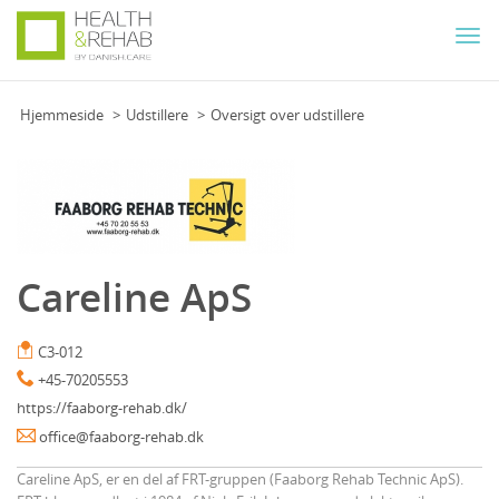
Togg
navi
Hjemmeside
Udstillere
Oversigt over udstillere
Careline ApS
C3-012
+45-70205553
https://faaborg-rehab.dk/
office@faaborg-rehab.dk
Careline ApS, er en del af FRT-gruppen (Faaborg Rehab Technic ApS).