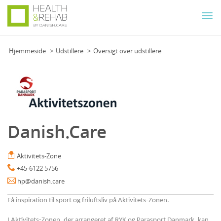
Togg
navi
Hjemmeside
Udstillere
Oversigt over udstillere
Danish.Care
Aktivitets-Zone
+45-6122 5756
hp@danish.care
Få inspiration til sport og friluftsliv på Aktivitets-Zonen.
I Aktivitets-Zonen, der arrangeret af RYK og Parasport Danmark, kan