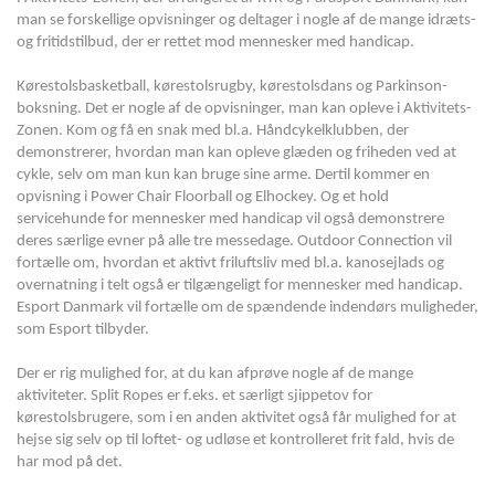
man se forskellige opvisninger og deltager i nogle af de mange idræts-
og fritidstilbud, der er rettet mod mennesker med handicap.
Kørestolsbasketball, kørestolsrugby, kørestolsdans og Parkinson-
boksning. Det er nogle af de opvisninger, man kan opleve i Aktivitets-
Zonen. Kom og få en snak med bl.a. Håndcykelklubben, der
demonstrerer, hvordan man kan opleve glæden og friheden ved at
cykle, selv om man kun kan bruge sine arme. Dertil kommer en
opvisning i Power Chair Floorball og Elhockey. Og et hold
servicehunde for mennesker med handicap vil også demonstrere
deres særlige evner på alle tre messedage. Outdoor Connection vil
fortælle om, hvordan et aktivt friluftsliv med bl.a. kanosejlads og
overnatning i telt også er tilgængeligt for mennesker med handicap.
Esport Danmark vil fortælle om de spændende indendørs muligheder,
som Esport tilbyder.
Der er rig mulighed for, at du kan afprøve nogle af de mange
aktiviteter. Split Ropes er f.eks. et særligt sjippetov for
kørestolsbrugere, som i en anden aktivitet også får mulighed for at
hejse sig selv op til loftet- og udløse et kontrolleret frit fald, hvis de
har mod på det.