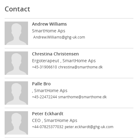
Contact
Andrew Williams
SmartHome Aps
Andrew.Williams@ghg-uk.com
Chrestina Christensen
Ergoterapeut , SmartHome Aps
+45-31906610
chrestina@smarthome.dk
Palle Bro
, SmartHome Aps
+45-22472244
smarthome@smarthome.dk
Peter Eckhardt
CEO , SmartHome Aps
+44-07825377032
peter.eckhardt@ghg-uk.com