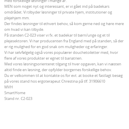
med forskellige løsninger i mange år.
MEN som noget nyt og interessant, er vi gået ind på badekars
omdrådet. Vi tilbyder løsninger til private hjem, institutioner og
plejehjem mm.
Der findes løsninger til ethvert behov, så kom gerne ned og høre mere
om hvad vi kan tilbyde.
På standen C2-023 viser vi fx. et badekar til børn/unge og et til
plejesektoren. Vi har producenten fra England med på standen, så der
er rig mulighed for en god snak om muligheder og erfaringer.
Vi har selvfølgelig også vores populærer douchetoiletter med, hvor
flere af vores produkter er egnet til bariatrien.
Med vores løsningsorienteret tilgang til hver opgaven, kan vi næsten
altid finde en løsning, der opfylder borgernes forskellige behov.
Du er velkommen til at kontakte os for evt. at booke et fastlagt besøg
på vores stand hos ergoterapeut Chrestina på tlf. 31906610
MVH
SmartHome
Stand nr. C2-023