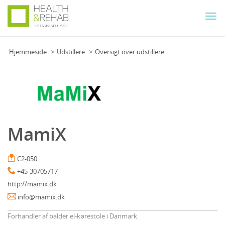
Togg
navi
Hjemmeside
Udstillere
Oversigt over udstillere
MamiX
C2-050
+45-30705717
http://mamix.dk
info@mamix.dk
Forhandler af balder el-kørestole i Danmark.