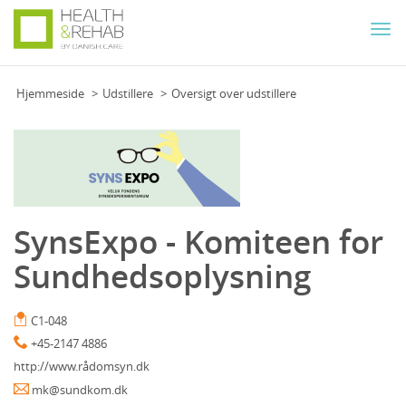
Togg
navi
Hjemmeside
Udstillere
Oversigt over udstillere
SynsExpo - Komiteen for
Sundhedsoplysning
C1-048
+45-2147 4886
http://www.rådomsyn.dk
mk@sundkom.dk