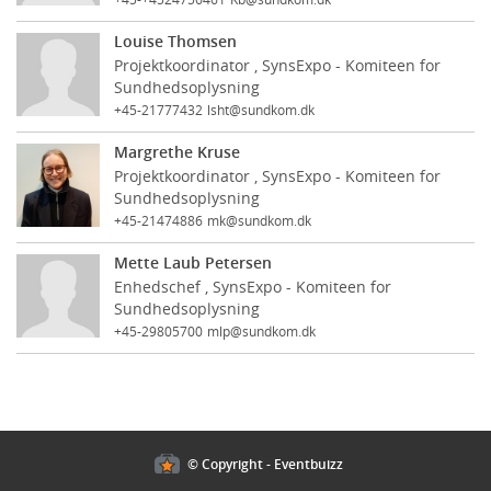
Louise Thomsen
Projektkoordinator , SynsExpo - Komiteen for
Sundhedsoplysning
+45-21777432
lsht@sundkom.dk
Margrethe Kruse
Projektkoordinator , SynsExpo - Komiteen for
Sundhedsoplysning
+45-21474886
mk@sundkom.dk
Mette Laub Petersen
Enhedschef , SynsExpo - Komiteen for
Sundhedsoplysning
+45-29805700
mlp@sundkom.dk
Cookies policy
© Copyright - Eventbuizz