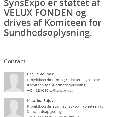
SynsExpo er støttet af
VELUX FONDEN og
drives af Komiteen for
Sundhedsoplysning.
Contact
Cecilia Vollmer
Projektkoordinator og redaktør , SynsExpo -
Komiteen for Sundhedsoplysning
+45-40230610
cv@sundkom.dk
Katarina Bojovic
Projektkoordinator , SynsExpo - Komiteen for
Sundhedsoplysning
+45-+4524756461
Kb@sundkom.dk