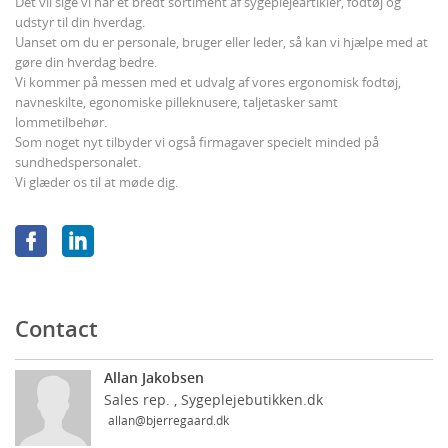
Det vil sige vi har et bredt sortiment af sygeplejeartikler, fodtøj og
udstyr til din hverdag.
Uanset om du er personale, bruger eller leder, så kan vi hjælpe med at
gøre din hverdag bedre.
Vi kommer på messen med et udvalg af vores ergonomisk fodtøj,
navneskilte, egonomiske pilleknusere, taljetasker samt
lommetilbehør.
Som noget nyt tilbyder vi også firmagaver specielt minded på
sundhedspersonalet.
Vi glæder os til at møde dig.
Contact
Allan Jakobsen
Sales rep. , Sygeplejebutikken.dk
allan@bjerregaard.dk