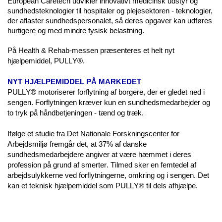
European
Caretech
udvikler innovativt medicinsk udstyr og
sundhedsteknologier til hospitaler og plejesektoren - teknologier,
der aflaster
sundhedspersonalet, så deres opgaver kan udføres
hurtigere og med mindre fysisk belastning.
På Health &
Rehab
-messen præsenteres et helt nyt
hjælpemiddel, PULLY®.
NYT HJÆLPEMIDDEL PÅ MARKEDET
PULLY® motoriserer forflytning af borgere, der er gledet ned i
sengen. Forflytningen kræver kun en sundhedsmedarbejder og
to tryk på håndbetjeningen - tænd og træk.
Ifølge et studie fra Det Nationale Forskningscenter for
Arbejdsmiljø fremgår det, at 37% af danske
sundhedsmedarbejdere angiver at være hæmmet i deres
profession på grund af smerter. Tilmed sker en femtedel af
arbejdsulykkerne ved
forflytningerne, omkring og i sengen. Det
kan et teknisk hjælpemiddel som PULLY® til dels afhjælpe.