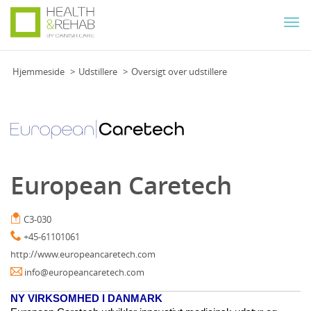
Togg
navi
Hjemmeside
Udstillere
Oversigt over udstillere
European Caretech
C3-030
+45-61101061
http://www.europeancaretech.com
info@europeancaretech.com
NY VIRKSOMHED I DANMARK