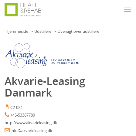
Togg
navi
Hjemmeside
Udstillere
Oversigt over udstillere
Akvarie-Leasing
Danmark
C2-024
+45-53387780
http://www.akvarieleasing.dk
info@akvarieleasing.dk