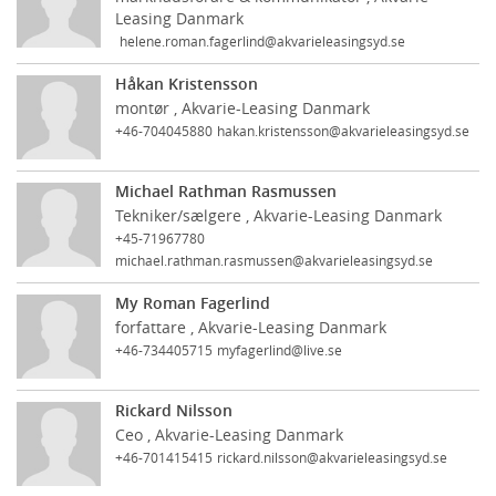
Leasing Danmark
helene.roman.fagerlind@akvarieleasingsyd.se
Håkan Kristensson
montør , Akvarie-Leasing Danmark
+46-704045880
hakan.kristensson@akvarieleasingsyd.se
Michael Rathman Rasmussen
Tekniker/sælgere , Akvarie-Leasing Danmark
+45-71967780
michael.rathman.rasmussen@akvarieleasingsyd.se
My Roman Fagerlind
forfattare , Akvarie-Leasing Danmark
+46-734405715
myfagerlind@live.se
Rickard Nilsson
Ceo , Akvarie-Leasing Danmark
+46-701415415
rickard.nilsson@akvarieleasingsyd.se