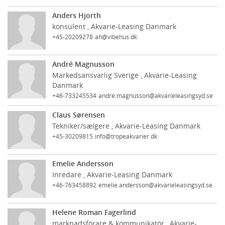
Anders Hjorth
konsulent , Akvarie-Leasing Danmark
+45-20209278
ah@vibehus.dk
André Magnusson
Markedsansvarlig Sverige , Akvarie-Leasing
Danmark
+46-733245534
andre.magnusson@akvarieleasingsyd.se
Claus Sørensen
Tekniker/sælgere , Akvarie-Leasing Danmark
+45-30209815
info@tropeakvarier.dk
Emelie Andersson
Inredare , Akvarie-Leasing Danmark
+46-763458892
emelie.andersson@akvarieleasingsyd.se
Helene Roman Fagerlind
marknadsförare & kommunikatör , Akvarie-