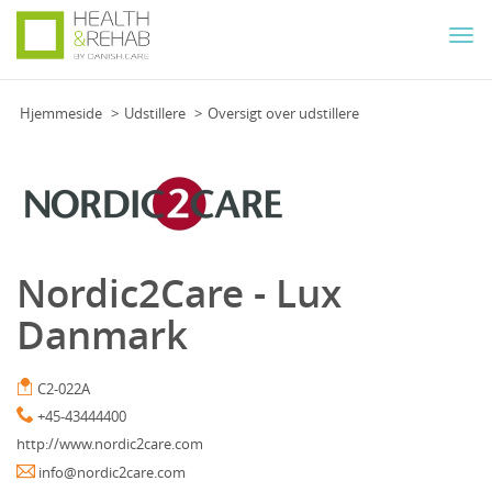
Togg
navi
Hjemmeside
Udstillere
Oversigt over udstillere
Nordic2Care - Lux
Danmark
C2-022A
+45-43444400
http://www.nordic2care.com
info@nordic2care.com