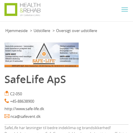
Togg
navi
Hjemmeside
Udstillere
Oversigt over udstillere
SafeLife ApS
C2-050
+45-88638900
http://www.safe-life.dk
nca@safevent.dk
SafeLife har løsninger til bedre indeklima og brandsikkerhed!