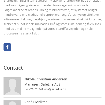
Brandslukningssystem SafeGranny slukker brande hurtigt og effektivt
med vandtåge og sikrer at branden forårsager minimal skade.
Følgeskaderne af brandslukning minimeres ved, at systemet bruger
mindre vand end traditionelle sprinkleranlæg. Vores nye og effektive
luftrensere til skoler, plejehjem, kontorer m.v. renser effektivt luften og
skaber et sundt indeklima både i små og store rum. Kom og få en snak
med os om dine muligheder på vores stand! Vi vejleder dig i hele
processen fra start til slut!
Contact
Nikolaj Christian Andersen
Manager , SafeLife ApS
+45-21628241
nca@safe-life.dk
René Hvidkær