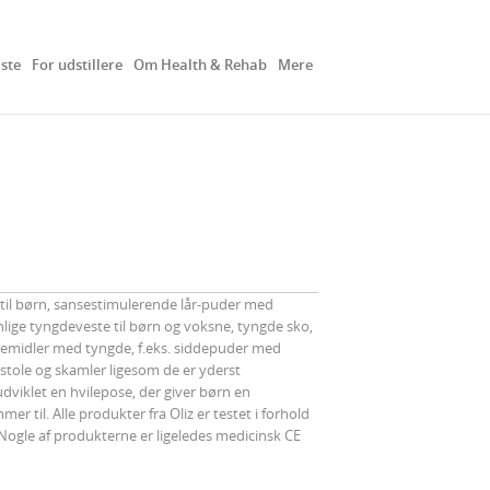
iste
For udstillere
Om Health & Rehab
Mere
 til børn, sansestimulerende lår-puder med
nlige tyngdeveste til børn og voksne, tyngde sko,
emidler med tyngde, f.eks. siddepuder med
øjstole og skamler ligesom de er yderst
 udviklet en hvilepose, der giver børn en
 til. Alle produkter fra Oliz er testet i forhold
. Nogle af produkterne er ligeledes medicinsk CE