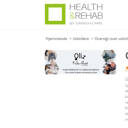
Hjemmeside
Udstillere
Oversigt over udstil
O
t
s
k
r
f
t
m