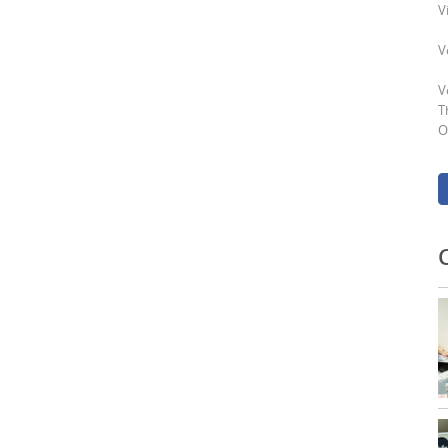
V
V
V
T
O