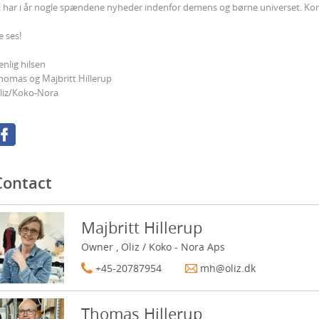
i har i år nogle spændene nyheder indenfor demens og børne universet. Ko
e ses!
enlig hilsen
homas og Majbritt Hillerup
liz/Koko-Nora
Contact
Majbritt Hillerup
Owner , Oliz / Koko - Nora Aps
+45-20787954
mh@oliz.dk
Thomas Hillerup