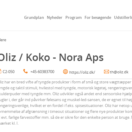
Grundplan
Nyheder
Program
For besøgende
Udstillerl
lere
Oliz / Koko - Nora Aps
C2-050
+45-60383700
th@oliz.dk
https://oliz.dk/
liz har en bred vifte af tyngde produkter i form af små og store vægttæpper
yngde og taktil stimuli, hvilestol med tyngde, motorisk legetøj, rengøringsve
kulderpuder med tyngde mm. Oliz udvikler også andet end sensoriske hjælp
ugler i, der går ind påvirker følesans og muskel-led-sansen, de er egnet til h
engøringsvenlige, hvilket er en fordel i f.eks. spisesituationer. Oliz har netop
ornemmelse af afgrænsning i timeout situationer og flere nye produkter kommer
il evt. farlige farvestoffer mm. så de er sikre for den enkelte person at bruge
ærket kl. I.