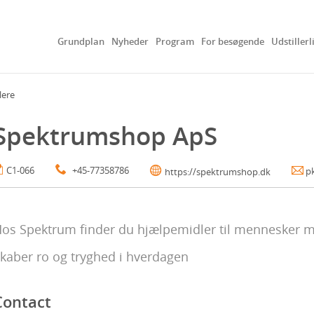
Grundplan
Nyheder
Program
For besøgende
Udstillerl
lere
Spektrumshop ApS
C1-066
+45-77358786
p
https://spektrumshop.dk
os Spektrum finder du hjælpemidler til mennesker m
kaber ro og tryghed i hverdagen
Contact