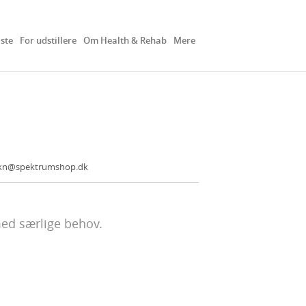
iste
For udstillere
Om Health & Rehab
Mere
kn@spektrumshop.dk
ed særlige behov.