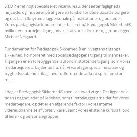
S.T.O.P. er et højt specialiseret vikarbureau, der sætter faglighed i
højsæde, og insisterer på at gøre en forskel for både udsatte borgere,
og det fast tilknyttede fagpersonale på institutioner og bosteder.
Vores pædagogiske fundament er baseret på Pædagogisk Sikkerhed®,
hvilket er en arbejdstilgang udviklet af vores direktør og grundlægger,
Michael Neigaard.
Fundamentet for Pædagogisk Sikkerhed® er livvagtens tilgang til
sikkerhed, kombineret med socialpædagogens tilgang til mennesker.
Tilgangen er en forebyggende, autonomistøttende tilgang, som vores
medarbejdere arbejder ud fra, når vi varetager specialindsatser og
tryghedsskabende tiltag, hvor udfordrende adfærd spiller en stor
rolle.
I dag er Pædagogisk Sikkerhed® med i alt hvad vi gør. Det ligger hele
tiden i baghovedet på ledelsen, som tilrettelægger arbejdet for vores
medarbejdere, og det er en afgørende faktor i vores interne
videreuddannelse af vores vikarer, samt vores eksterne kursus tilbud
til leder- og personalegrupper.