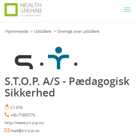
Togg
navi
Hjemmeside
Udstillere
Oversigt over udstillere
S.T.O.P. A/S - Pædagogisk
Sikkerhed
C1-016
+45-71993775
http://www.s-t-o-p.nu
mail@s-t-o-p.nu