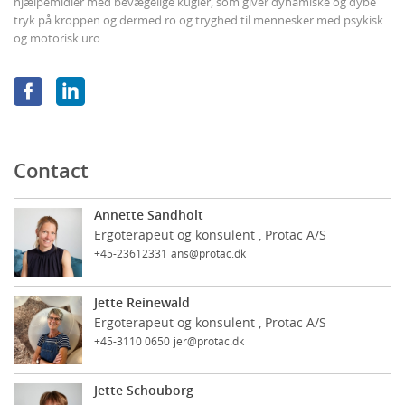
hjælpemidler med bevægelige kugler, som giver dynamiske og dybe
tryk på kroppen og dermed ro og tryghed til mennesker med psykisk
og motorisk uro.
Contact
Annette Sandholt
Ergoterapeut og konsulent , Protac A/S
+45-23612331
ans@protac.dk
Jette Reinewald
Ergoterapeut og konsulent , Protac A/S
+45-3110 0650
jer@protac.dk
Jette Schouborg