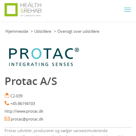
Togg
navi
Hjemmeside
Udstillere
Oversigt over udstillere
Protac A/S
C2-039
+45-86194103
http://www.protac.dk
protac@protac.dk
Protac udvikler, producerer og sælger sansestimulerende