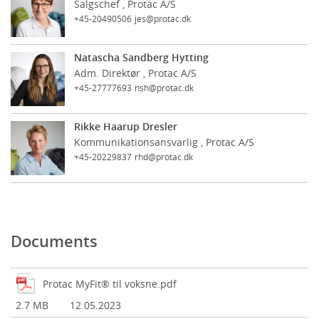
Salgschef , Protac A/S
+45-20490506
jes@protac.dk
Natascha Sandberg Hytting
Adm. Direktør , Protac A/S
+45-27777693
nsh@protac.dk
Rikke Haarup Dresler
Kommunikationsansvarlig , Protac A/S
+45-20229837
rhd@protac.dk
Documents
Protac MyFit® til voksne.pdf
2.7 MB
12.05.2023