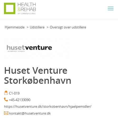
Togg
navi
Hjemmeside
Udstillere
Oversigt over udstillere
Huset Venture
Storkøbenhavn
C1-019
+45-42133090
https://husetventure.dk/storkobenhavn/hjaelpemidler/
kontakt@husetventure.dk