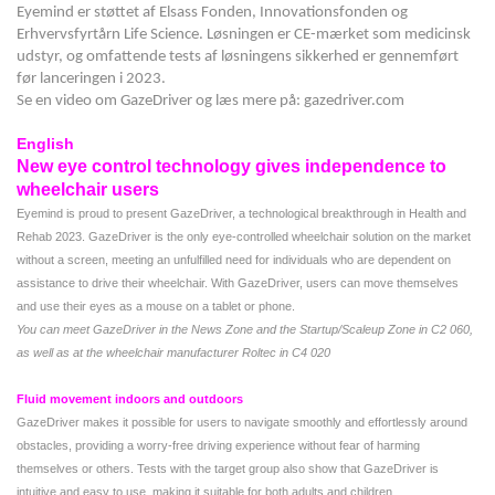
Eyemind er støttet af Elsass Fonden, Innovationsfonden og
Erhvervsfyrtårn Life Science. Løsningen er CE-mærket som medicinsk
udstyr, og omfattende tests af løsningens sikkerhed er gennemført
før lanceringen i 2023.
Se en video om GazeDriver og læs mere på: gazedriver.com
English
New eye control technology gives independence to
wheelchair users
Eyemind is proud to present GazeDriver, a technological breakthrough in Health and
Rehab 2023. GazeDriver is the only eye-controlled wheelchair solution on the market
without a screen, meeting an unfulfilled need for individuals who are dependent on
assistance to drive their wheelchair. With GazeDriver, users can move themselves
and use their eyes as a mouse on a tablet or phone.
You can meet GazeDriver in the News Zone and the Startup/Scaleup Zone in C2 060,
as well as at the wheelchair manufacturer Roltec in C4 020
Fluid movement indoors and outdoors
GazeDriver makes it possible for users to navigate smoothly and effortlessly around
obstacles, providing a worry-free driving experience without fear of harming
themselves or others. Tests with the target group also show that GazeDriver is
intuitive and easy to use, making it suitable for both adults and children.