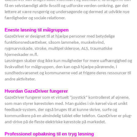
få en selvstændigt aktiv livsstil og udforske verden omkring. gør det
lettere at være nysgerrig og undersøgende og dermed at udvikle nye
færdigheder og sociale relationer.
Eneste løsning til målgruppen
GazeDriver er designet til at hjælpe personer med betydelige
funktionsnedsættelser, såsom lammelse, muskelsvind,
rygmarvsskade, stroke, multipel sklerose, ALS, traumatiske
hjerneskader m.fl.
Løsningen skaber dog ikke kun muligheder for mere uafhængighed og
livskvalitet for målgruppen, den kan også hjælpe pårørende, i
sundhedsvæsenet og kommunerne ved at frigøre deres ressourcer til
andre aktiviteter.
Hvordan GazeDriver fungerer
GazeDriver fungerer som et virtuelt "joystick" kontrolleret af øjnene,
som man styrer kørestolen med. Man guides i sin kørsel via et unikt
feedback-system, der også bruges til at kunne skrive, surfe og
kommunikere på en almindelig tablet eller telefon. GazeDriver er plug-
and-drive på de fleste elektriske kørestole på markedet.
Professionel opbakning til en tryg løsning