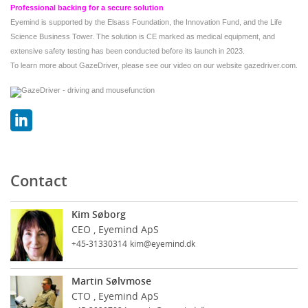
Professional backing for a secure solution
Eyemind is supported by the Elsass Foundation, the Innovation Fund, and the Life
Science Business Tower. The solution is CE marked as medical equipment, and
extensive safety testing has been conducted before its launch in 2023.
To learn more about GazeDriver, please see our video on our website gazedriver.com.
Contact
Kim Søborg
CEO , Eyemind ApS
+45-31330314
kim@eyemind.dk
Martin Sølvmose
CTO , Eyemind ApS