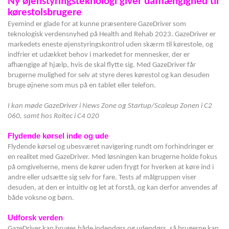
Ny øjenstyringsteknologi giver uafhængighed til
kørestolsbrugere
Eyemind er glade for at kunne præsentere GazeDriver som
teknologisk verdensnyhed på Health and Rehab 2023. GazeDriver er
markedets eneste øjenstyringskontrol uden skærm til kørestole, og
indfrier et udækket behov i markedet for mennesker, der er
afhængige af hjælp, hvis de skal flytte sig. Med GazeDriver får
brugerne mulighed for selv at styre deres kørestol og kan desuden
bruge øjnene som mus på en tablet eller telefon.
I kan møde GazeDriver i News Zone og Startup/Scaleup Zonen i C2
060, samt hos Roltec i C4 020
Flydende kørsel inde og ude
Flydende kørsel og ubesværet navigering rundt om forhindringer er
en realitet med GazeDriver. Med løsningen kan brugerne holde fokus
på omgivelserne, mens de kører uden frygt for hverken at køre ind i
andre eller udsætte sig selv for fare. Tests af målgruppen viser
desuden, at den er intuitiv og let at forstå, og kan derfor anvendes af
både voksne og børn.
Udforsk verden
GazeDriver kan bruges både indendørs og udendørs, så brugerne kan