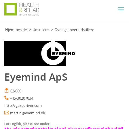
Togg
navi
Hjemmeside
Udstillere
Oversigt over udstillere
Eyemind ApS
C2-060
+45-30207034
http://gazedriver.com
martin@eyemind.dk
For English, please see under