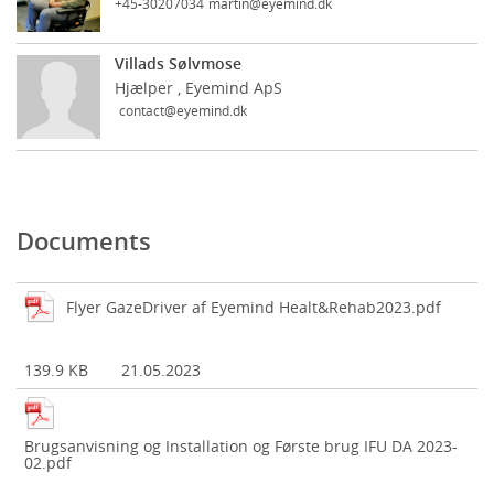
+45-30207034
martin@eyemind.dk
Villads Sølvmose
Hjælper , Eyemind ApS
contact@eyemind.dk
Documents
Flyer GazeDriver af Eyemind Healt&Rehab2023.pdf
139.9 KB
21.05.2023
Brugsanvisning og Installation og Første brug IFU DA 2023-
02.pdf