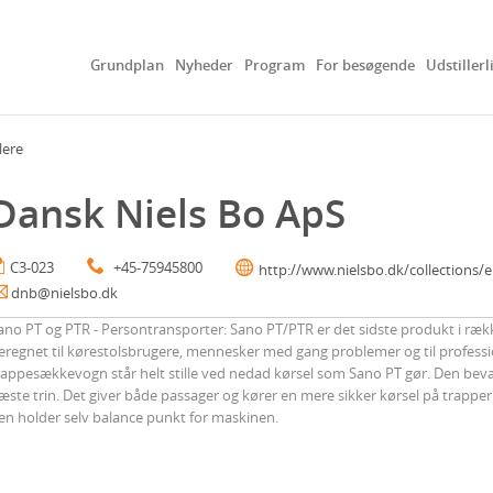
Grundplan
Nyheder
Program
For besøgende
Udstillerl
lere
Dansk Niels Bo ApS
C3-023
+45-75945800
http://www.nielsbo.dk/collections/
dnb@nielsbo.dk
ano PT og PTR - Persontransporter: Sano PT/PTR er det sidste produkt i ræ
eregnet til kørestolsbrugere, mennesker med gang problemer og til professi
rappesækkevogn står helt stille ved nedad kørsel som Sano PT gør. Den bevæg
æste trin. Det giver både passager og kører en mere sikker kørsel på trappe
en holder selv balance punkt for maskinen.