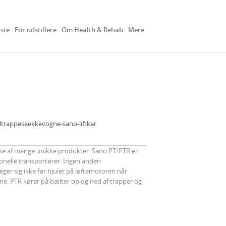
iste
For udstillere
Om Health & Rehab
Mere
eltrappesaekkevogne-sano-liftkar
kke af mange unikke produkter. Sano PT/PTR er
onelle transportører. Ingen anden
er sig ikke før hjulet på løftemotoren når
rne. PTR kører på bælter op og ned af trapper og