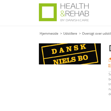
Hjemmeside
Udstillere
Oversigt over udstil
S
b
t
n
d