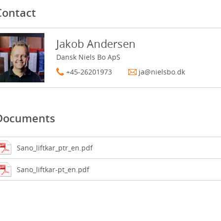
Contact
Jakob Andersen
Dansk Niels Bo ApS
+45-26201973
ja@nielsbo.dk
Documents
Sano_liftkar_ptr_en.pdf
Sano_liftkar-pt_en.pdf