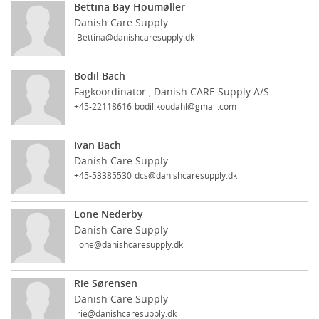
Bettina Bay Houmøller
Danish Care Supply
Bettina@danishcaresupply.dk
Bodil Bach
Fagkoordinator , Danish CARE Supply A/S
+45-22118616
bodil.koudahl@gmail.com
Ivan Bach
Danish Care Supply
+45-53385530
dcs@danishcaresupply.dk
Lone Nederby
Danish Care Supply
lone@danishcaresupply.dk
Rie Sørensen
Danish Care Supply
rie@danishcaresupply.dk