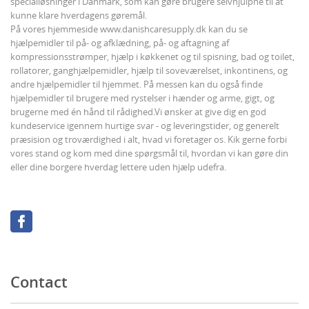
specialløsninger i Danmark, som kan gøre brugere selvhjulpne til at
kunne klare hverdagens gøremål.
På vores hjemmeside www.danishcaresupply.dk kan du se
hjælpemidler til på- og afklædning, på- og aftagning af
kompressionsstrømper, hjælp i køkkenet og til spisning, bad og toilet,
rollatorer, ganghjælpemidler, hjælp til soveværelset, inkontinens, og
andre hjælpemidler til hjemmet. På messen kan du også finde
hjælpemidler til brugere med rystelser i hænder og arme, gigt, og
brugerne med én hånd til rådighed.Vi ønsker at give dig en god
kundeservice igennem hurtige svar - og leveringstider, og generelt
præsision og troværdighed i alt, hvad vi foretager os. Kik gerne forbi
vores stand og kom med dine spørgsmål til, hvordan vi kan gøre din
eller dine borgere hverdag lettere uden hjælp udefra.
Contact