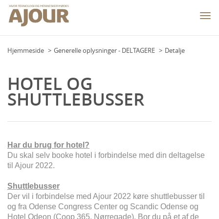
Togg
navi
Hjemmeside
Generelle oplysninger - DELTAGERE
Detalje
HOTEL OG
SHUTTLEBUSSER
Har du brug for hotel?
Du skal selv booke hotel i forbindelse med din deltagelse
til Ajour 2022.
Shuttlebusser
Der vil i forbindelse med Ajour 2022 køre shuttlebusser til
og fra Odense Congress Center og Scandic Odense og
Hotel Odeon (Coop 365, Nørregade). Bor du på et af de