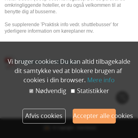
omkringliggende hoteller, er du også velkommen til at
benytte dig af busserne.
Se supplerende 'Praktisk info vedr. shuttlebusser' for
yderligere information om køreplaner mv.
Vi bruger cookies: Du kan altid tilbagekalde
Praktisk info vedr. shuttlebusser
dit samtykke ved at blokere brugen af ​​
cookies i din browser.
Mere info
Nødvendig
Statistikker
Cook
polic
Afvis cookies
Accepter alle cookies
© Copyright - Eventbuizz